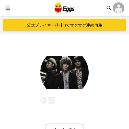
search
menu
公式プレイヤー(無料)でサクサク連続再生
三宅伸治BAND
EggsID：
0459900053
0
フォロワー