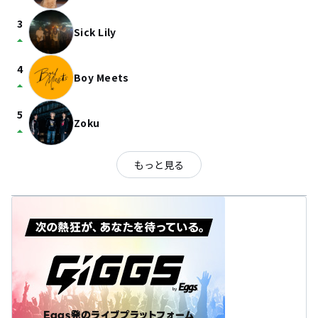
3
Sick Lily
arrow_drop_up
4
Boy Meets
arrow_drop_up
5
Zoku
arrow_drop_up
もっと見る