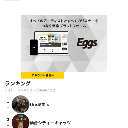
ランキング
デイリーランキング・
2026/08/08
付
1
the奥歯's
arrow_drop_up
2
仙台シティーキャッツ
arrow_drop_down