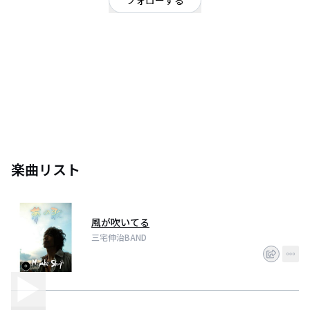
フォローする
宮崎県
<三宅伸治>1985年にﾊﾞﾝﾄﾞMOJO CLUBを結成､89年に東芝EMIよりﾒｼﾞｬｰﾃﾞﾋﾞ
ｭｰし､今となっては伝説の謎の覆面ﾊﾞﾝﾄﾞ､ｻﾞ･ﾀｲﾏｰｽﾞにも参加しながら､｢君が
降りてきた夏｣をﾋｯﾄさせる｡ MOJO CLUBは95年に活動休止となりｿﾛ･ｱｰﾃｨｽﾄ
として活動を始める｡数々のｿﾛ･ﾕﾆｯﾄをまとめ上げてﾛｯｸを追求しながら､甲本ﾋ
ﾛﾄ､ゆず､斉藤和義､ｳﾙﾌﾙｽﾞなど多数のﾛｯｸ･ｱｰﾃｨｽﾄとの共演･共作を重ねる信頼
のﾌﾞ厚いｾｯｼｮﾝ･ﾏﾝとしても名を馳せた｡そして今までに一体何本ﾗｲﾌﾞをやって
きたのか?というくらいに終わり無きﾂｱｰを各地で日々続けているこの男は､偉
大な先人たちのﾛｯｸな魂を受け継ぎ､音楽を愛し､社会を見つめ､曲を書き､演奏
し､その作品が実にたくさんの人に愛され続けている｡ 自分の音楽活動ととも
に､長年に渡った忌野清志郎との活動｡2003年のｱﾙﾊﾞﾑ『KING』では共同ﾌﾟﾛﾃﾞ
楽曲リスト
ｭｰｻｰとして､そしてﾂｱｰではﾊﾞﾝﾏｽとして､忌野清志郎のｿﾛ活動における最も重
要な音楽的ﾊﾟｰﾄﾅｰの一人としてﾚｺｰﾃﾞｨﾝｸﾞ､ﾗｲﾌﾞを一緒に作り上げて来た｡その
真摯なﾌﾟﾛﾃﾞｭｰｽ術､演奏家としての確かな腕前は､数多くのｱｰﾃｨｽﾄからﾘｽﾍﾟｸﾄ
され､愛され､必要とされ､彼の周りにはいつも素晴しいﾐｭｰｼﾞｼｬﾝがいる｡ 2009
年以来､毎年4月2日には｢感謝の日｣と名付けたｲﾍﾞﾝﾄを主催､三宅がｵｰｶﾞﾅｲｻﾞｰ
風が吹いてる
となって清志郎を慕うﾐｭｰｼﾞｼｬﾝを集め､彼の作品を歌い継ぐこのｲﾍﾞﾝﾄは今年
三宅伸治BAND
で5回目となった｡ J-POPや芸能界とは慎重に距離を置き､今や古典芸能化し
てきたともいえるﾛｯｸという 古い音楽に信仰にも似た確信で心身を捧げる人｡
奏でるｻｳﾝﾄﾞと生み出すｸﾞﾙｰｳﾞではっきりと ｢自分の音楽｣を表すことの出来
る､世界のﾛｯｸ･ﾐｭｰｼﾞｼｬﾝの流れの中に位置している三宅伸治｡ ﾌﾞﾙｰｽを受け継
ぐｼﾝｶﾞｰ･ｿﾝｸﾞﾗｲﾀｰ､指にｿｳﾙを宿すｷﾞﾀﾘｽﾄ､全国を旅するﾗｲﾌﾞ･ﾏﾝ､そして優れた