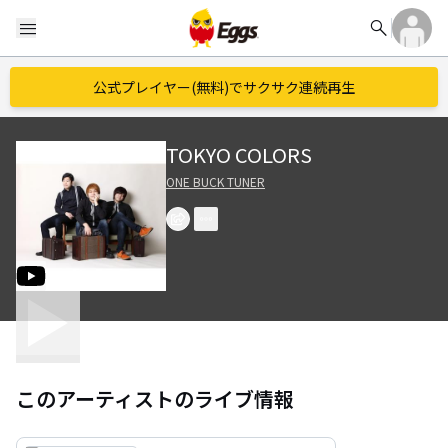
search
menu
公式プレイヤー(無料)でサクサク連続再生
TOKYO COLORS
ONE BUCK TUNER
このアーティストのライブ情報