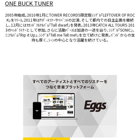
ONE BUCK TUNER
2005年結成｡2010年1月にTOWER RECORDS限定版ｼﾝｸﾞﾙ｢LEFTOVER OF ROC
K｣をﾘﾘｰｽ｡2011年はｻﾎﾟｰﾄﾂｱｰやｲﾍﾞﾝﾄの出演､そして都内での自主企画を継続
し､12月にはｾｶﾝﾄﾞﾌﾙｱﾙﾊﾞﾑ｢Tall dwarf｣を発表｡2013年CATCH ALL TOURS 201
3のﾍｯﾄﾞﾗｲﾅｰとして参加｡さらに活動ﾍﾟｰｽは加速の一途を辿り､ｼﾝｸﾞﾙ｢SONIC｣､
ﾐﾆｱﾙﾊﾞﾑ｢Rip it Up｣､ｼﾝｸﾞﾙ｢Tell me Tell me!!｣を立て続けに発表｡ﾊﾞﾝﾄﾞからの支