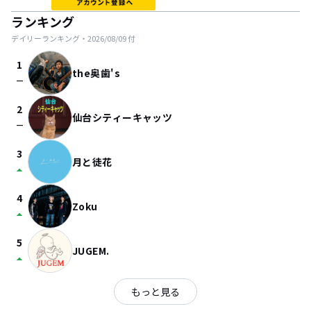
ランキング
デイリーランキング・
2026/08/09
付
1
the奥歯's
check_indeterminate_small
2
仙台シティーキャッツ
check_indeterminate_small
3
月と徒花
arrow_drop_up
4
Zoku
arrow_drop_up
5
JUGEM.
arrow_drop_up
もっと見る