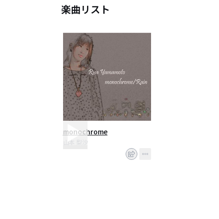
楽曲リスト
monochrome
山本 梨沙