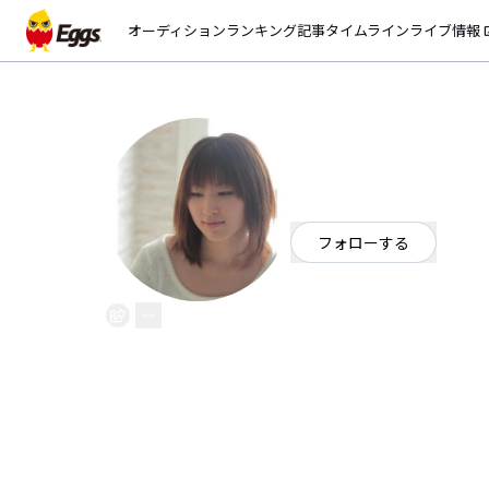
オーディション
ランキング
記事
タイムライン
ライブ情報
open_
山本 梨沙
EggsID：
0459900340
13
フォロワー
フォローする
東京都
ポップ
幼少時に観に行ったﾐｭーｼﾞｶﾙに
従って｢歌でｽﾃｰｼﾞに立ちたい｣という想いがより強く
けつつ作詞 楽曲制作ﾗｲﾌﾞﾊｳｽやｲﾍﾞﾝ