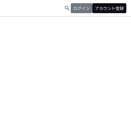
search
ログイン
アカウント登録
験をする｡ 元々唄うことが好きだったのと劇団での様々な経験を重ねるに
､女優としての活動も続
心に活動｡ ｿﾛ ｱｺｰｽﾃｨｯｸ ﾕﾆｯﾄ ﾊﾞﾝﾄﾞなど様々なｽﾀｲﾙでのﾗｲﾌﾞ