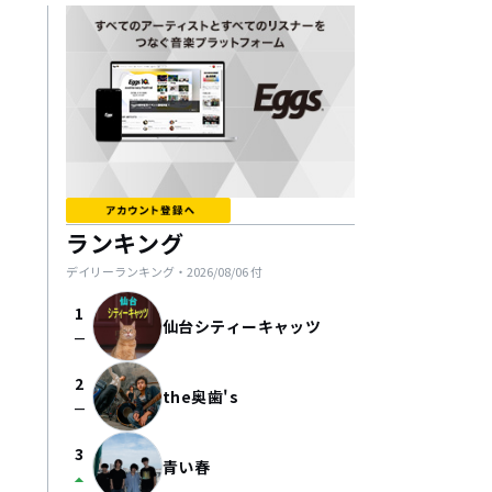
ランキング
デイリーランキング・
2026/08/06
付
1
仙台シティーキャッツ
check_indeterminate_small
2
the奥歯's
check_indeterminate_small
3
青い春
arrow_drop_up