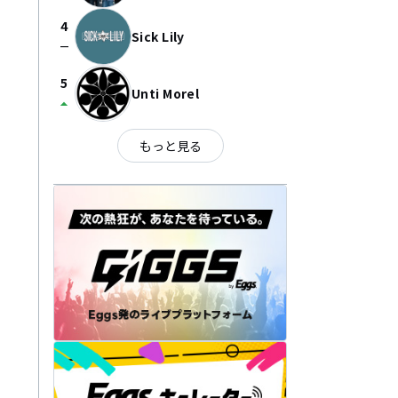
4
Sick Lily
check_indeterminate_small
5
Unti Morel
arrow_drop_up
もっと見る