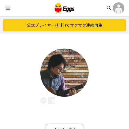
search
menu
公式プレイヤー(無料)でサクサク連続再生
廣田カズキ
EggsID：
0459900403
2
フォロワー