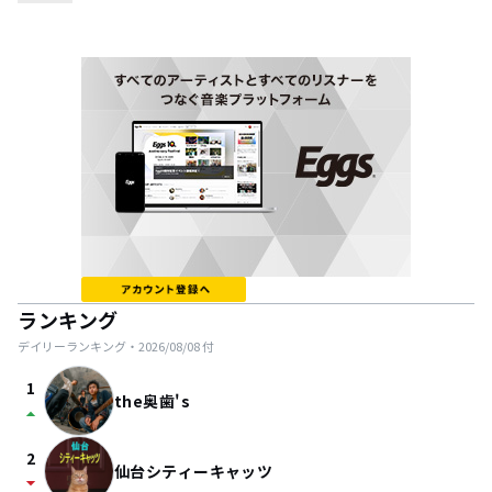
ランキング
デイリーランキング・
2026/08/08
付
1
the奥歯's
arrow_drop_up
2
仙台シティーキャッツ
arrow_drop_down