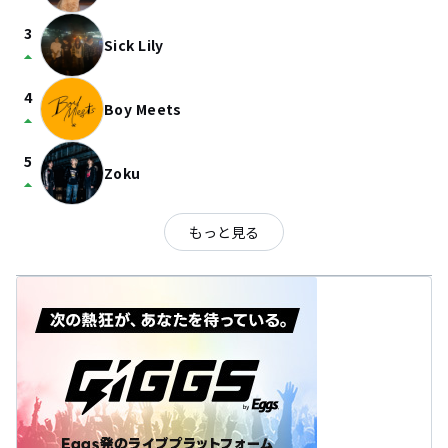
3
Sick Lily
arrow_drop_up
4
Boy Meets
arrow_drop_up
5
Zoku
arrow_drop_up
もっと見る