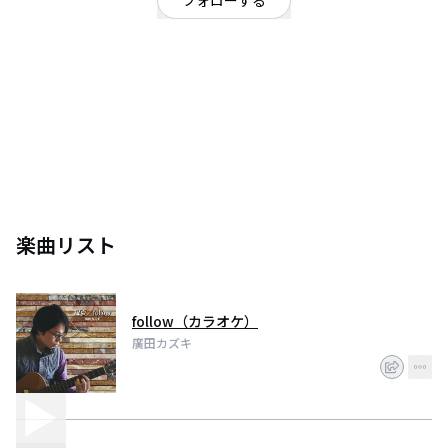
フォローする
東京都
ｼﾝｶﾞｰｿﾝｸﾞﾗｲﾀｰ｡ 音楽経験なし｡高校時代から独りでｷﾞﾀｰ1本で作詞作曲を開
始｡思いつづった心の中身を素直に歌にする｡現在会社員｡今日も一人で曲を創
楽曲リスト
follow（カラオケ）
廣田カズキ