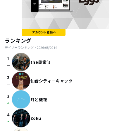
ランキング
デイリーランキング・
2026/08/09
付
1
the奥歯's
check_indeterminate_small
2
仙台シティーキャッツ
check_indeterminate_small
3
月と徒花
arrow_drop_up
4
Zoku
arrow_drop_up