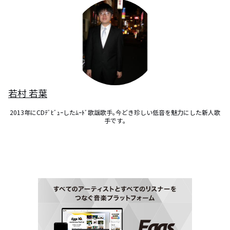
若村 若葉
2013年にCDﾃﾞﾋﾞｭｰしたﾑｰﾄﾞ歌謡歌手｡今どき珍しい低音を魅力にした新人歌