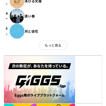
あひる文庫
arrow_drop_up
4
青い春
arrow_drop_down
5
月と徒花
arrow_drop_up
もっと見る