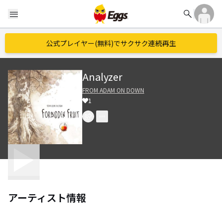
search
menu
公式プレイヤー(無料)でサクサク連続再生
Analyzer
FROM ADAM ON DOWN
1
アーティスト情報