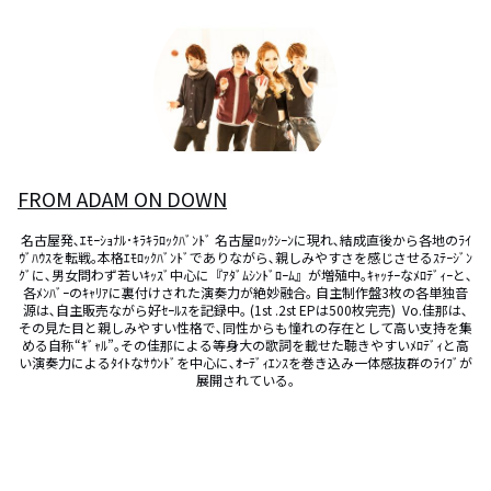
FROM ADAM ON DOWN
名古屋発､ｴﾓｰｼｮﾅﾙ･ｷﾗｷﾗﾛｯｸﾊﾞﾝﾄﾞ 名古屋ﾛｯｸｼｰﾝに現れ､結成直後から各地のﾗｲ
ｳﾞﾊｳｽを転戦｡本格ｴﾓﾛｯｸﾊﾞﾝﾄﾞでありながら､親しみやすさを感じさせるｽﾃｰｼﾞﾝ
ｸﾞに､男女問わず若いｷｯｽﾞ中心に『ｱﾀﾞﾑｼﾝﾄﾞﾛｰﾑ』が増殖中｡ｷｬｯﾁｰなﾒﾛﾃﾞｨｰと､
各ﾒﾝﾊﾞｰのｷｬﾘｱに裏付けされた演奏力が絶妙融合｡ 自主制作盤3枚の各単独音
源は､自主販売ながら好ｾｰﾙｽを記録中｡ (1st .2st EPは500枚完売)  Vo.佳那は､
その見た目と親しみやすい性格で､同性からも憧れの存在として高い支持を集
める自称“ｷﾞｬﾙ”｡その佳那による等身大の歌詞を載せた聴きやすいﾒﾛﾃﾞｨと高
い演奏力によるﾀｲﾄなｻｳﾝﾄﾞを中心に､ｵｰﾃﾞｨｴﾝｽを巻き込み一体感抜群のﾗｲﾌﾞが