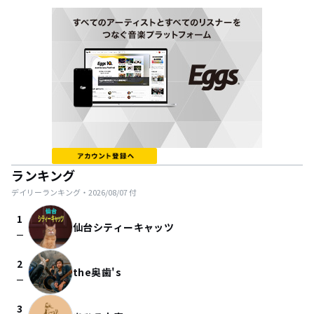
ランキング
デイリーランキング・
2026/08/07
付
1
仙台シティーキャッツ
check_indeterminate_small
2
the奥歯's
check_indeterminate_small
3