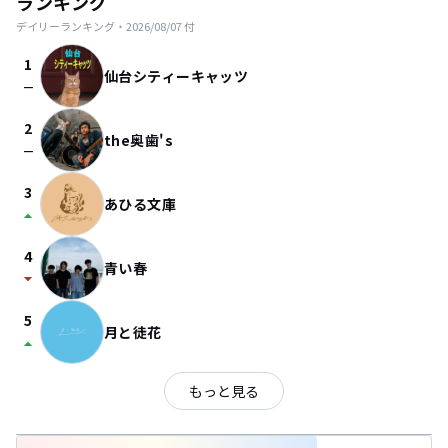
ランキング
デイリーランキング・
2026/08/07
付
1
仙台シティーキャッツ
check_indeterminate_small
2
the奥歯's
check_indeterminate_small
3
あひる文庫
arrow_drop_up
4
青い春
arrow_drop_down
5
月と徒花
arrow_drop_up
もっと見る