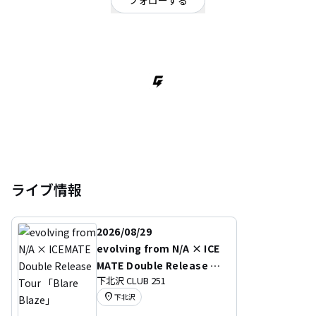
フォローする
東京都
2007年7月､清春ﾌﾟﾛﾃﾞｭｰｽによりｱﾙﾊﾞﾑ『ﾒｶﾞﾊﾞｽﾀﾘｽﾞﾑ』をﾘﾘｰｽしたﾄﾘﾙﾀﾞﾝは､
東京を拠点に活動するﾐｸｽﾁｬｰﾛｯｸ3ﾋﾟｰｽﾊﾞﾝﾄﾞ｡ 女性ﾂｲﾝﾎﾞｰｶﾙに､ﾄﾞﾗｲｳﾞ感のあ
るｷﾞﾀｰに分厚いﾘｽﾞﾑ｡重たくなり過ぎずに､軽やかさも兼ね備えているｻｳﾝﾄﾞに
叙情的なﾒﾛﾃﾞｨが印象的｡ 2009年7月にはﾌﾗﾝｽﾊﾟﾘで開催された｢JAPAN EXPO｣
に出演｡初のﾖｰﾛｯﾊﾟ5か国11公演を決行｡ その後ﾌﾗﾝｽのﾚｰﾍﾞﾙ｢Ankama/Bishi
Bishi｣と契約し､ ﾌﾗﾝｽにて2ndﾌﾙｱﾙﾊﾞﾑ『反逆声明』をﾚｺｰﾃﾞｨﾝｸﾞその後､ 約1ヶ
ライブ情報
2026/08/29
evolving from N/A × ICE
MATE Double Release To
下北沢 CLUB 251
ur 「Blare Blaze」
location_on
下北沢