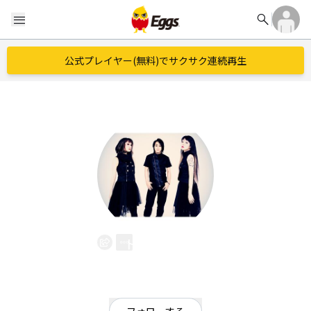
search
menu
公式プレイヤー(無料)でサクサク連続再生
トリルダン
EggsID：
0459900489
11
フォロワー