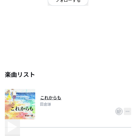
フォローする
東京都
日本人の父と台湾人の母親を持つﾊｰﾌ｡学生時代は野球に打ち込んだﾊﾞﾘﾊﾞﾘの
体育会系｡名門堀越高校でﾚｷﾞｭﾗｰ､明星大学でｷｬﾌﾟﾃﾝを務めた経歴を持つ｡台湾
で音楽活動をしていた母の影響もあり､幼少期からﾋﾟｱﾉを習い音楽に触れる｡
大学3年の時にEXILEのﾗｲﾌﾞを見に行きあまりのすごさに何も考えずに涙､音楽
の持つとてつもない力に心を動かされた｡その後本格的に音楽の道へ進む｡曲
がったことが嫌いな性格で､真っ直ぐなﾒﾛﾃﾞｨに真っ直ぐな歌詞､真っ直ぐな歌
声で､真っ直ぐ思いを伝えるｱｰﾃｨｽﾄ｡将来の夢は､ｱｼﾞｱ各国のつなぎ役になるこ
と｡上辺だけでなく心の輪をつなぎ心の底からつながる世の中ををつくりた
い｡どうやっていけばいいかなんてわからないけれど､その夢を叶えるため歌
楽曲リスト
これからも
田倉謙