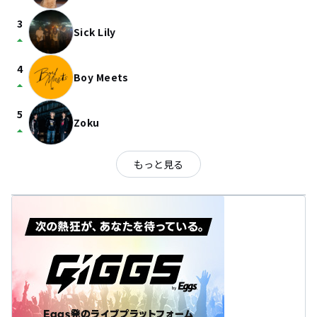
3
Sick Lily
arrow_drop_up
4
Boy Meets
arrow_drop_up
5
Zoku
arrow_drop_up
もっと見る