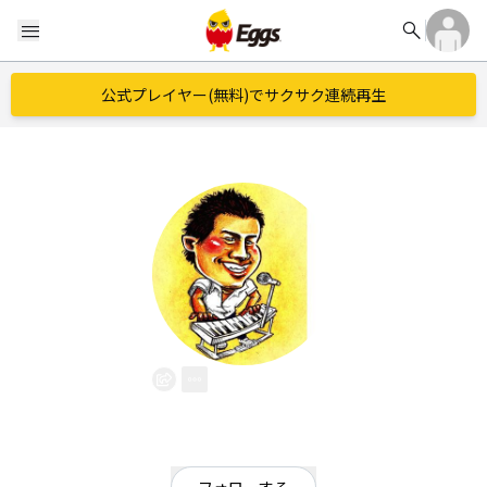
search
menu
公式プレイヤー(無料)でサクサク連続再生
田倉謙
EggsID：
0459900637
2
フォロワー