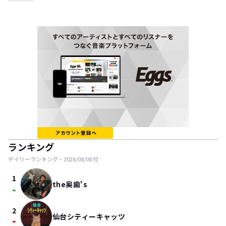
ランキング
デイリーランキング・
2026/08/08
付
1
the奥歯's
arrow_drop_up
2
仙台シティーキャッツ
arrow_drop_down