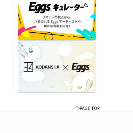
PAGE TOP