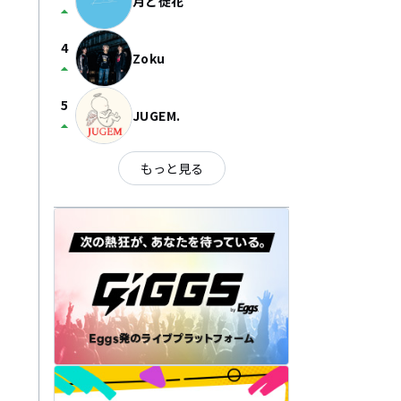
月と徒花
arrow_drop_up
4
Zoku
arrow_drop_up
5
JUGEM.
arrow_drop_up
もっと見る