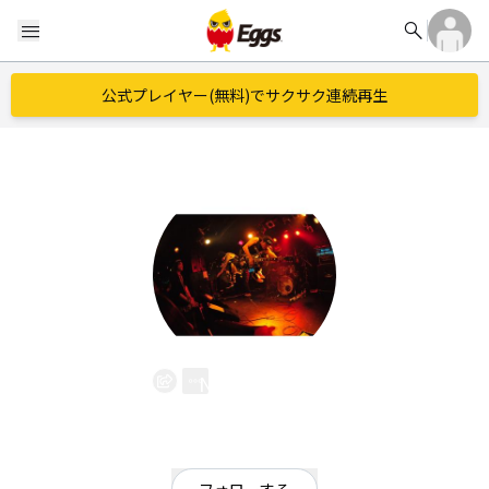
search
menu
公式プレイヤー(無料)でサクサク連続再生
NO☆GAIN
EggsID：
0459900829
15
フォロワー