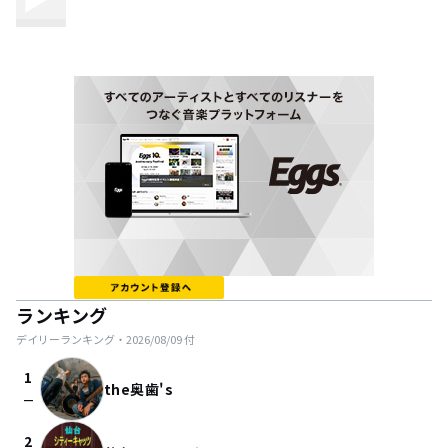
ランキング
デイリーランキング・
2026/08/09
付
1
the奥歯's
check_indeterminate_small
2