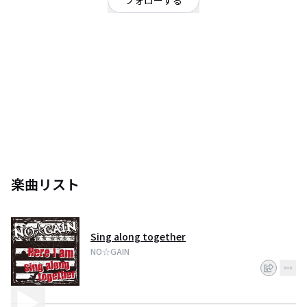
フォローする
東京都
ポップ
/
オルタナティブ
Surfing仲間､遊び仲間であるArchy/Vo､MAKI/Gtr､Dee/Bass､A2/Drによって
2000年結成｡ Californiaｶﾙﾁｬｰそのものに影響を受け､GreenDay､Blink-182､
Bad Religion､Rancid､Sublime etcからの音楽的ｲﾝｽﾊﾟｲｱがきっかけとなって
いる｡ ﾒﾝﾊﾞｰﾁｪﾝｼﾞを経て､現在はArchy､MAKI､SO-TA/Dr､JA9/support Bassの4
人で活動中｡ Caffeine Bomb Recordsより3ﾀｲﾄﾙ､Daphne Recordsより｢The
Momentum｣｢Colors｣(LIVE DVD付き)の2ﾀｲﾄﾙをﾘﾘｰｽ｡ Extreme系ｲﾍﾞﾝﾄへの出
演やｱｸｼｮﾝｽﾎﾟｰﾂDVDへの楽曲提供ｵﾌｧｰも多く､全国規模で活動中｡ 今回5年ぶ
りに新曲｢Here I am｣｢Sing along together｣ 2ﾀｲﾄﾙを配信限定で同時ﾘﾘｰｽ!
楽曲リスト
Sing along together
NO☆GAIN