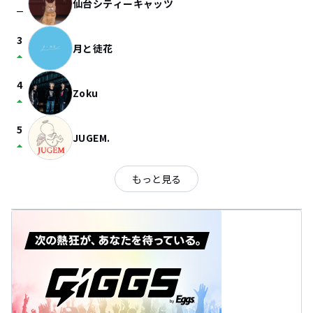
仙台シティーキャッツ
check_indeterminate_small
3
月と徒花
arrow_drop_up
4
Zoku
arrow_drop_up
5
JUGEM.
arrow_drop_up
もっと見る