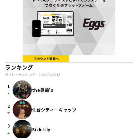
ランキング
デイリーランキング・
2026/08/08
付
1
the奥歯's
arrow_drop_up
2
仙台シティーキャッツ
arrow_drop_down
3
Sick Lily
arrow_drop_up