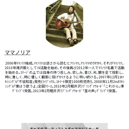
ママノリア
2006年ﾏﾏﾉﾘｱ結成｡ﾏﾏﾉﾘｱは逆さから読むとｱﾘﾉﾏﾏ｡ｱﾘﾉﾏﾏのｳﾀｳﾀｲ､それがﾏﾏﾉﾘｱ｡
2010年滝沢毅としてｿﾛ活動を始め､その後再び2012年一人でﾏﾏﾉﾘｱ名義で活動
を始める｡ｽﾃｰｼﾞの上では自身の持つ苦しみ､悲しみ､喜び､光､闇を全て投影し､
時に激しく､時に優しく観客に投げかけるように唄い続ける｡2007年12月1stﾏ
ｷｼｼﾝｸﾞﾙ｢不協和音｣発売(ﾗｲﾌﾞﾊｳｽ､ｽﾄﾘｰﾄ限定1000枚完売!)､2008年11月2ndﾏｷｼ
ｼﾝｸﾞﾙ｢僕はう歌うよ｣全国ﾘﾘｰｽ｡2010年2月軽井沢ﾗﾌﾞｿﾝｸﾞｱｳｫｰﾄﾞ｢これから｣準