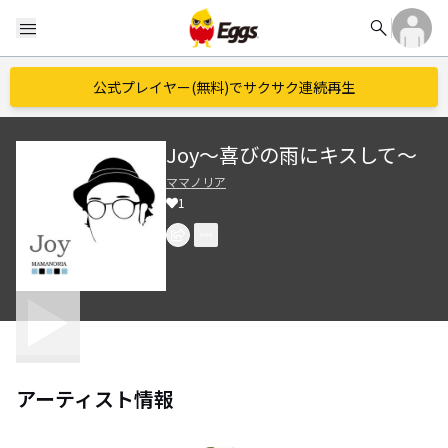
search
menu
公式プレイヤー(無料)でサクサク連続再生
Joy～喜びの雨にキスして～
ママノリア
1
アーティスト情報