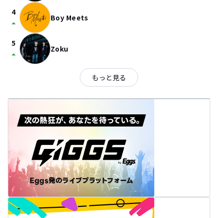
4
Boy Meets
arrow_drop_up
5
Zoku
arrow_drop_up
もっと見る