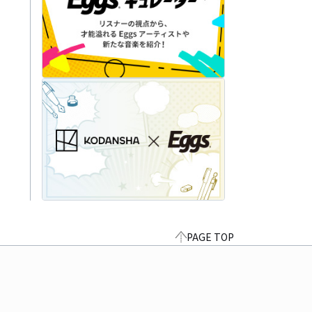
PAGE TOP