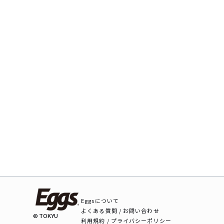
Eggsについて
よくある質問 / お問い合わせ
© TOKYU
利用規約 / プライバシーポリシー