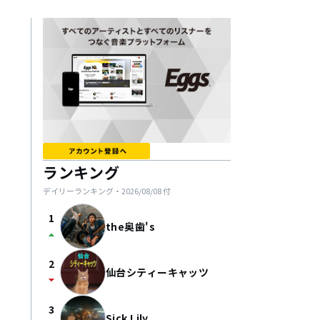
ランキング
デイリーランキング・
2026/08/08
付
1
the奥歯's
arrow_drop_up
2
仙台シティーキャッツ
arrow_drop_down
3
Sick Lily