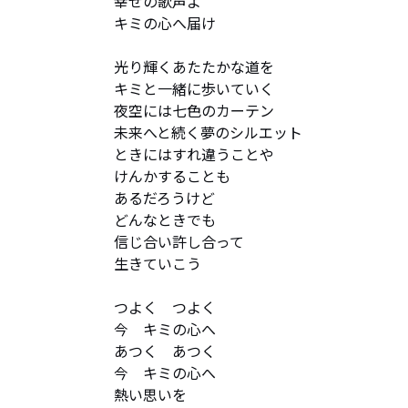
幸せの歌声よ　

キミの心へ届け

光り輝くあたたかな道を　

キミと一緒に歩いていく

夜空には七色のカーテン　

未来へと続く夢のシルエット

ときにはすれ違うことや　

けんかすることも

あるだろうけど

どんなときでも　

信じ合い許し合って

生きていこう

つよく　つよく　

今　キミの心へ

あつく　あつく　

今　キミの心へ

熱い思いを　
