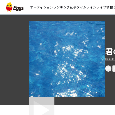
オーディション
ランキング
記事
タイムライン
ライブ情報
open_
君
kazuki