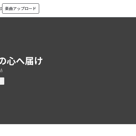
楽曲アップロード
in_new
の心へ届け
.A