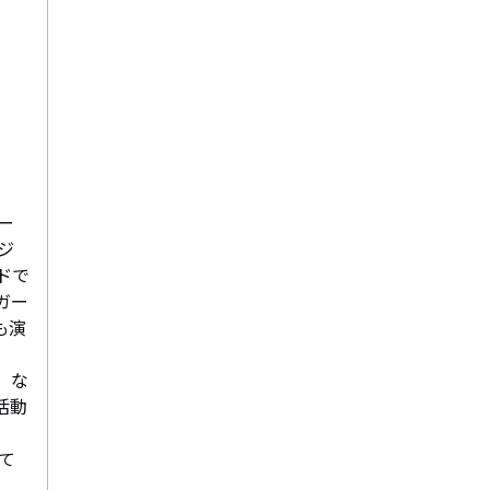
ー
ジ
ドで
ガー
も演
、な
活動
て