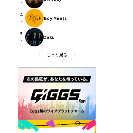
arrow_drop_up
4
Boy Meets
arrow_drop_up
5
Zoku
arrow_drop_up
もっと見る