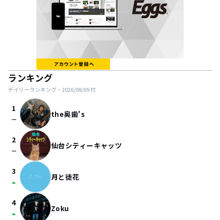
ランキング
デイリーランキング・
2026/08/09
付
1
the奥歯's
check_indeterminate_small
2
仙台シティーキャッツ
check_indeterminate_small
3
月と徒花
arrow_drop_up
4
Zoku
arrow_drop_up