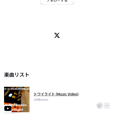
フォローする
愛知県
オルタナティブ
/
ロック
名古屋の3ピースバンド、108Bonos（ﾋｬｸﾊﾁﾎﾞﾝﾉｰｽﾞ）です。
▶1st Single 「ラストダンス」
各種サービスで販売・配信中→https://t.co/s3uKJyP2JE
▶トワイライト MV→https://t.co/LoSut8gWnY
楽曲リスト
トワイライト (Music Video)
108Bonos