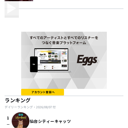
ランキング
デイリーランキング・
2026/08/07
付
1
仙台シティーキャッツ
check_indeterminate_small