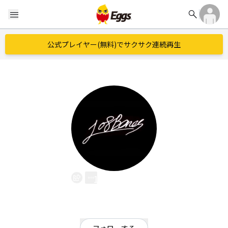
search
menu
公式プレイヤー(無料)でサクサク連続再生
108Bonos
EggsID：
108bonos
4
フォロワー