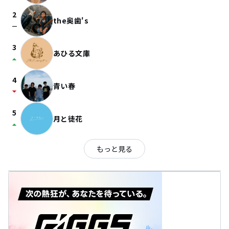
2
the奥歯's
check_indeterminate_small
3
あひる文庫
arrow_drop_up
4
青い春
arrow_drop_down
5
月と徒花
arrow_drop_up
もっと見る