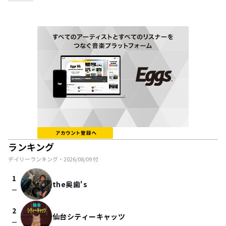
ランキング
デイリーランキング・
2026/08/09
付
1
the奥歯's
check_indeterminate_small
2
仙台シティーキャッツ
check_indeterminate_small