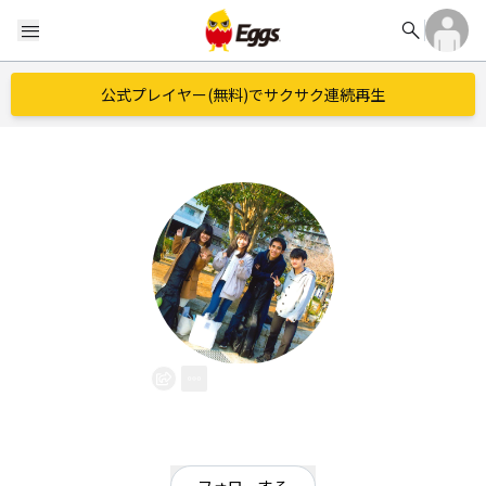
search
menu
公式プレイヤー(無料)でサクサク連続再生
3×2
EggsID：
32_official
29
フォロワー