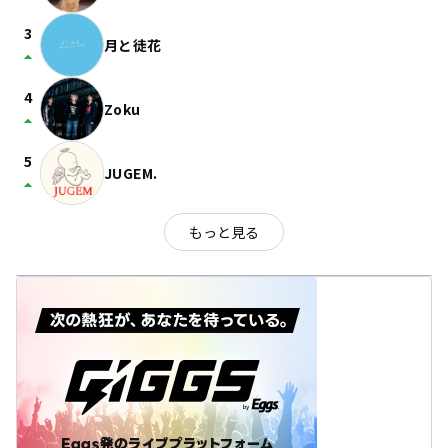
3
月と徒花
arrow_drop_up
4
Zoku
arrow_drop_up
5
JUGEM.
arrow_drop_up
もっと見る