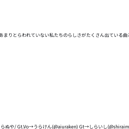


あまりとらわれていない私たちのらしさがたくさん出ている曲
Gt.Vo→うらけん(@aiuraken) Gt→しらいし(@shiraim