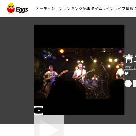
オーディション
ランキング
記事
タイムライン
ライブ情報
open_
青
虎でも
1