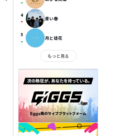
arrow_drop_up
4
青い春
arrow_drop_down
5
月と徒花
arrow_drop_up
もっと見る