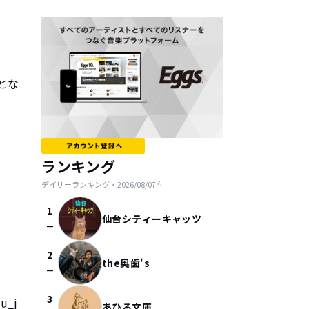
とな
ランキング
デイリーランキング・
2026/08/07
付
1
仙台シティーキャッツ
check_indeterminate_small
2
the奥歯's
check_indeterminate_small
3
u_j
あひる文庫