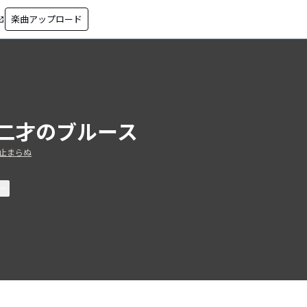
楽曲アップロード
in_new
二才のブルース
止まらぬ