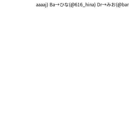
aaaaj) Ba→ひな(@616_hina) Dr→みお(