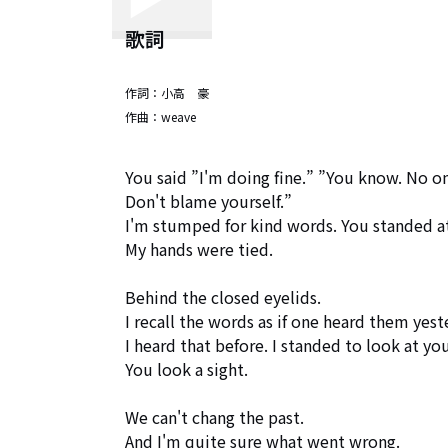
歌詞
作詞：
小高 豪
作曲：
weave
You said ”I'm doing fine.” ”You know. No on
Don't blame yourself.”

I'm stumped for kind words. You standed at 
My hands were tied.

Behind the closed eyelids.

I recall the words as if one heard them yeste
I heard that before. I standed to look at your
You look a sight. 

We can't chang the past. 

And I'm quite sure what went wrong.
