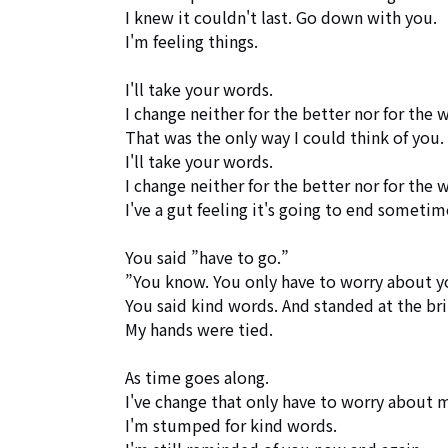
I knew it couldn't last. Go down with you.

I'm feeling things.

I'll take your words.

I change neither for the better nor for the w
That was the only way I could think of you. 

I'll take your words.

I change neither for the better nor for the w
I've a gut feeling it's going to end sometim
You said ”have to go.”

”You know. You only have to worry about you
You said kind words. And standed at the brin
My hands were tied.

As time goes along.

I've change that only have to worry about my
I'm stumped for kind words.
