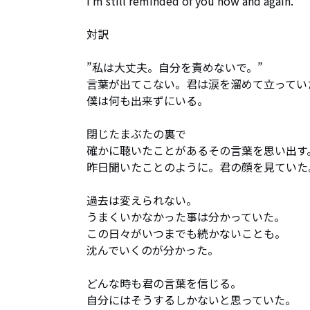
I'm still reminded of you now and again.

対訳

”私は大丈夫。自分を責めないで。”

言葉が出てこない。君は涙を溜めて立っていた
僕は何も出来ずにいる。

閉じたまぶたの裏で

確かに聴いたことがあるその言葉を思い出す。
昨日聞いたことのように。君の顔を見ていた。
過去は変えられない。

うまくいかなかった事は分かっていた。

この日々がいつまでも続かないことも。

沈んでいくのが分かった。

どんな時も君の言葉を信じる。

自分にはそうするしかないと思っていた。
