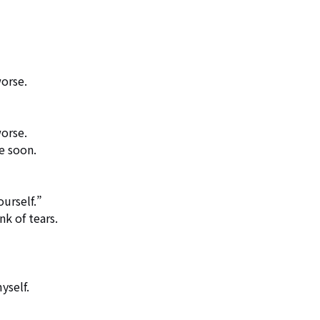
orse.

orse.

e soon.

rself.”

k of tears.

self.
