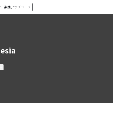
楽曲アップロード
in_new
eesia