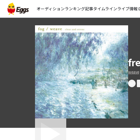
オーディション
ランキング
記事
タイムライン
ライブ情報
open_
fr
weave