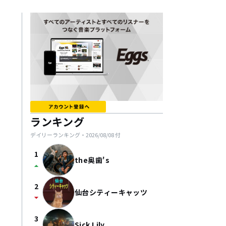
ランキング
デイリーランキング・
2026/08/08
付
1
the奥歯's
arrow_drop_up
2
仙台シティーキャッツ
arrow_drop_down
3
Sick Lily