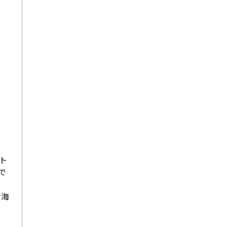
ト
で
な海