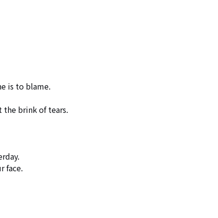
e is to blame.

the brink of tears.

rday.

 face.
