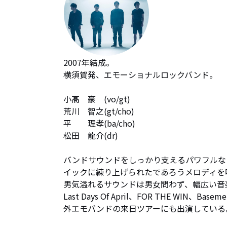
2007年結成。

横須賀発、エモーショナルロックバンド。

小髙　豪　(vo/gt) 

荒川　智之(gt/cho) 

平　　理孝(ba/cho)

松田　龍介(dr)

バンドサウンドをしっかり支えるパワフルな
イックに練り上げられたであろうメロディを
男気溢れるサウンドは男女問わず、幅広い音
Last Days Of April、FOR THE WIN、B
外エモバンドの来日ツアーにも出演している。