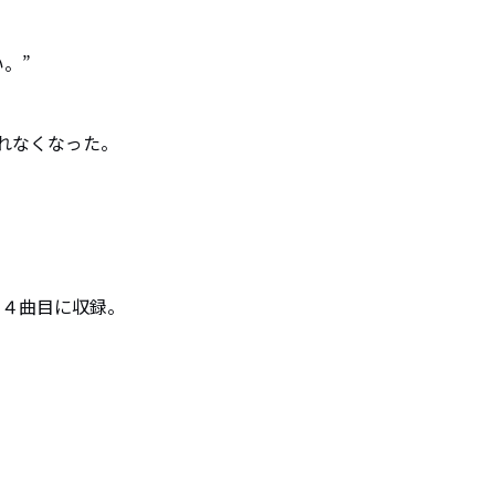
”

なくなった。

erene」４曲目に収録。