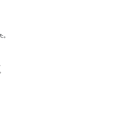
。




