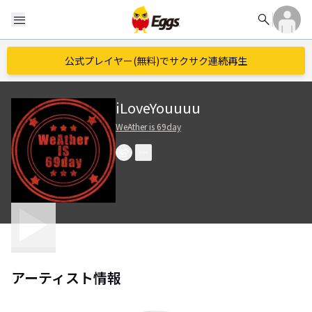
search
menu
公式プレイヤー(無料)でサクサク連続再生
iLoveYouuuu
WeAther is 69day
アーティスト情報