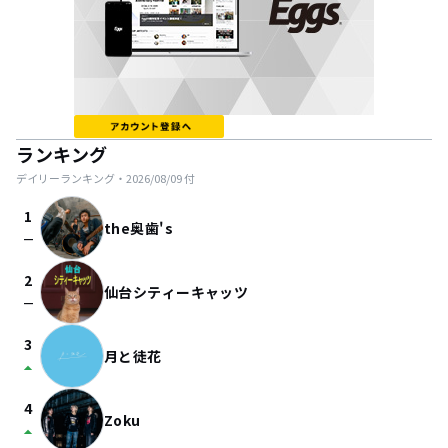
ランキング
デイリーランキング・
2026/08/09
付
1
the奥歯's
check_indeterminate_small
2
仙台シティーキャッツ
check_indeterminate_small
3
月と徒花
arrow_drop_up
4
Zoku
arrow_drop_up