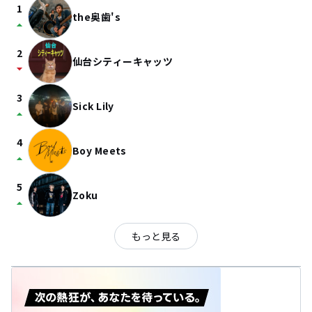
1
the奥歯's
arrow_drop_up
2
仙台シティーキャッツ
arrow_drop_down
3
Sick Lily
arrow_drop_up
4
Boy Meets
arrow_drop_up
5
Zoku
arrow_drop_up
もっと見る