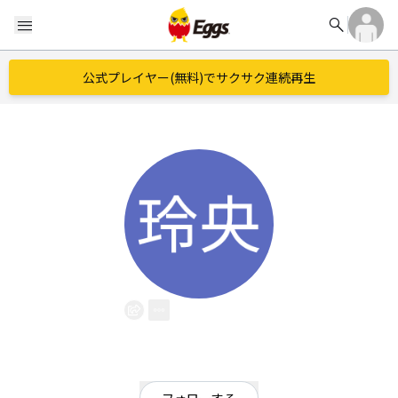
search
menu
公式プレイヤー(無料)でサクサク連続再生
玲央
EggsID：
8ZTbopo7U22803
0
フォロワー