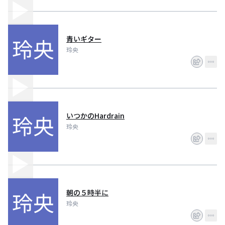
青いギター
玲央
いつかのHardrain
玲央
朝の５時半に
玲央