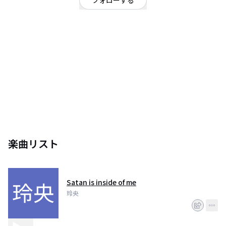
フォローする
長野県
ロック
/
シンガーソングライター
/
フォーク、ヘヴィロック、パンクロック、ソフトロック
バンドメンバー募集中。
弾き語りします。
趣味で作曲してます。
楽曲リスト
Satan is inside of me
玲央