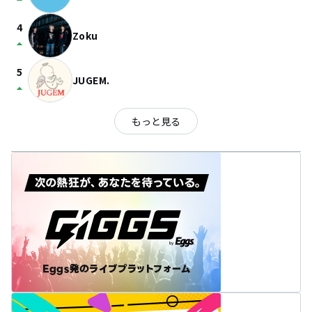
4
Zoku
arrow_drop_up
5
JUGEM.
arrow_drop_up
もっと見る