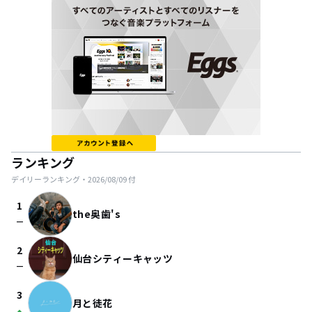
ランキング
デイリーランキング・
2026/08/09
付
1
the奥歯's
check_indeterminate_small
2
仙台シティーキャッツ
check_indeterminate_small
3
月と徒花
arrow_drop_up