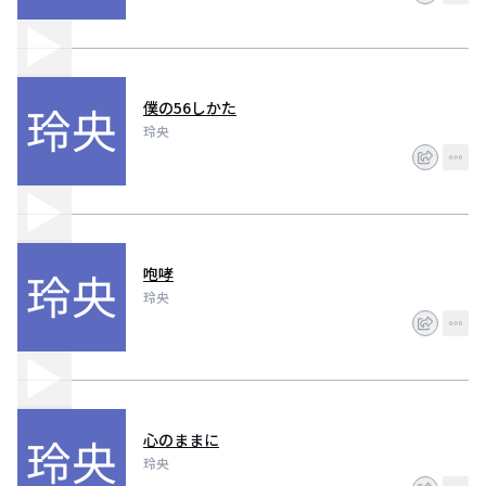
僕の56しかた
玲央
咆哮
玲央
心のままに
玲央