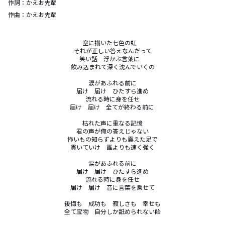
作詞：
かえお先輩
作曲：
かえお先輩
空に描いた七色の虹　

それが正しい答えなんだって

笑い話　浮かぶ言葉に　

飲み込まれて深く沈んでいくの

涙があふれる前に

届け　届け　ひたすら進め

流れる時に身を任せ

届け　届け　全てが終わる前に 

枯れた声に重なる記憶

君の声が俺の答えじゃない

怖いもの知らずよりも震えた足で

貫いていけ　誰よりも速く強く

涙があふれる前に

届け　届け　ひたすら進め

流れる時に身を任せ

届け　届け　音に言葉を乗せて

後悔も　成功も　寂しさも　幸せも

全て宝物　自分しか舐められない飴
