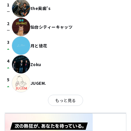
1
the奥歯's
check_indeterminate_small
2
仙台シティーキャッツ
check_indeterminate_small
3
月と徒花
arrow_drop_up
4
Zoku
arrow_drop_up
5
JUGEM.
arrow_drop_up
もっと見る