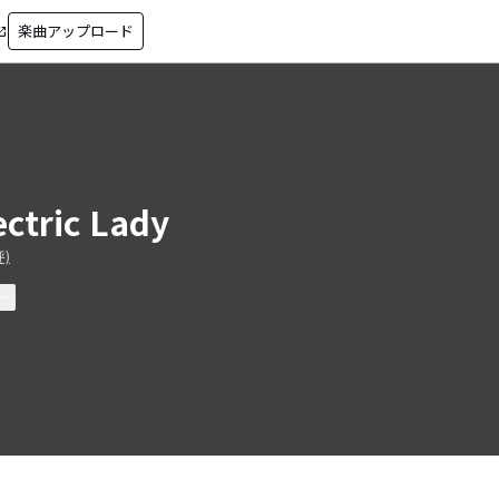
楽曲アップロード
in_new
ectric Lady
呼)