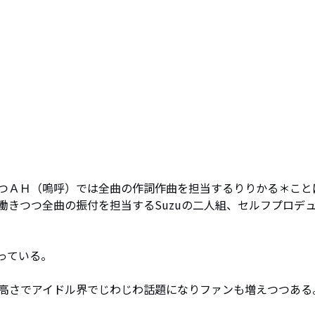
つＡＨ（嗚呼）では全曲の作詞作曲を担当するりりかる＊こと
働きつつ全曲の振付を担当するSuzuの二人組、セルフプロデ
ている。

高さでアイドル界でじわじわ話題になりファンも増えつつある