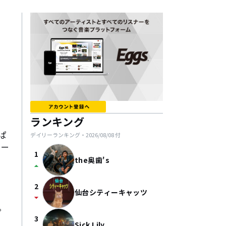
ランキング
ぱ
デイリーランキング・
2026/08/08
付
ュー
1
the奥歯's
arrow_drop_up
2
仙台シティーキャッツ
arrow_drop_down
。
3
Sick Lily