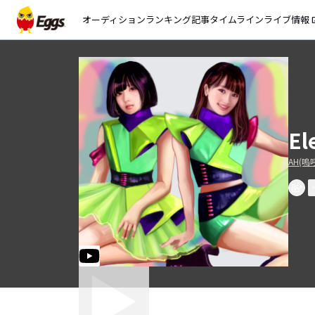
オーディション
ランキング
記事
タイムライン
ライブ情報
open_
El
AH(嗚