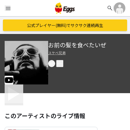
search
menu
公式プレイヤー(無料)でサクサク連続再生
お前の髪を食べたいぜ
スケベ兄弟
このアーティストのライブ情報