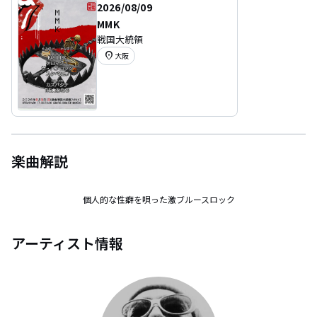
2026/08/09
MMK
戦国大統領
location_on
大阪
楽曲解説
個人的な性癖を唄った激ブルースロック
アーティスト情報