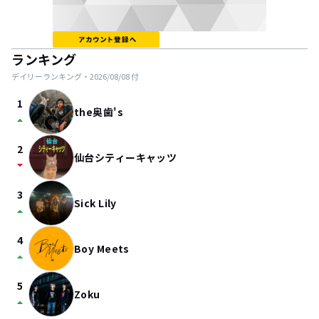
ランキング
デイリーランキング・
2026/08/08
付
1
the奥歯's
arrow_drop_up
2
仙台シティーキャッツ
arrow_drop_down
3
Sick Lily
arrow_drop_up
4
Boy Meets
arrow_drop_up
5
Zoku
arrow_drop_up