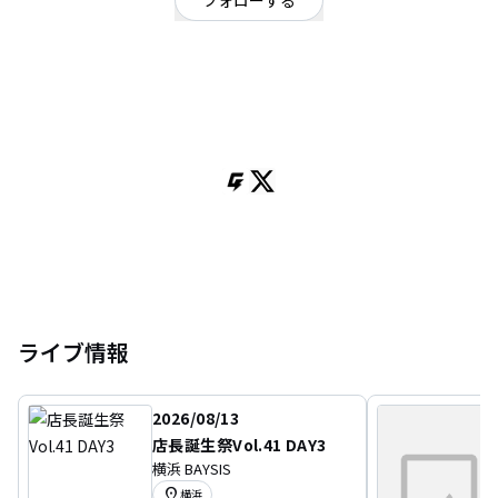
フォローする
東京都
ロック
OFFICIAL WEBSITE
清水崇監督のホラー映画「輪廻」の主題歌を歌ったことでも知られる歌謡パ
ンクシンガーソングライター扇愛奈と、数々の有名ミュージシャンとのセッ
ションを重ねて来たロックンロールドラマーkannaによる２ピースロック女
子ユニット「AINAKANNA」。
コンセプトは「MINIMUM×MAXIMUM」。（バンドとしては最小単位でも最大
限のパワーを発揮する二人）
女子二人と侮るなかれ！ライブとロックに明け暮れる二人のサウンドを体感
するべし。
2019年8月 1st Album「東雲プレリュード」を発売。日本全国ツアーを敢
行。
それと同時に海外ツアーを目指し、クラウドファンディングを行い、見事達
成。
ライブ情報
2020年にヨーロッパツアーを行う予定だったがコロナウイルスのため順延
中。
ツアー後に制作予定だった2nd Albumを先に制作し、9月「TRANSIT
2026/08/13
HAKKEI」を発売。
同じく9月には国際的音楽ショウケースイベント「関西ミュージックカンファ
店長誕生祭Vol.41 DAY3
レンス」にオンラインで出演。
横浜 BAYSIS
location_on
横浜