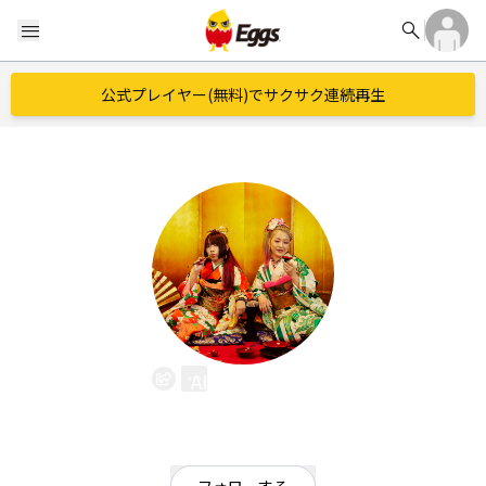
search
menu
公式プレイヤー(無料)でサクサク連続再生
AINAKANNA
EggsID：
AinaOugi
1
フォロワー