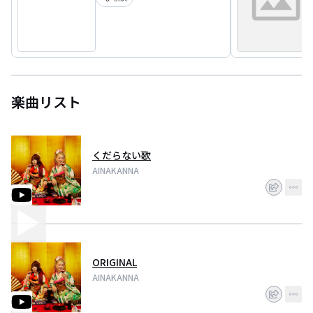
2021年にシングル「勝利のレーン」をリリース。
2022年には3rd Album「暁」をリリース。
そして、2023年10月末、ついに目標の1つであったUK Tourを敢行。
全５カ所予定（うち2本は惜しくも嵐のため中止）のうち3本とオープンマイ
ク1本を大成功させる。
現在、更なる世界進出を目指し、ワールドワイドに活動中。
楽曲リスト
くだらない歌
AINAKANNA
ORIGINAL
AINAKANNA