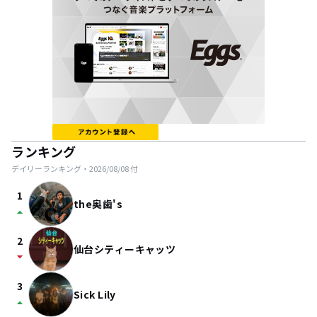
ランキング
デイリーランキング・
2026/08/08
付
1
the奥歯's
arrow_drop_up
2
仙台シティーキャッツ
arrow_drop_down
3
Sick Lily
arrow_drop_up