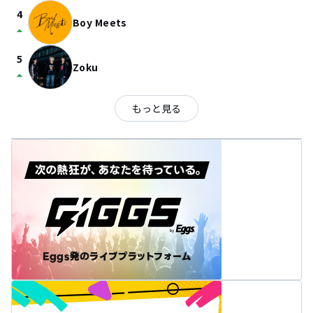
4
Boy Meets
arrow_drop_up
5
Zoku
arrow_drop_up
もっと見る