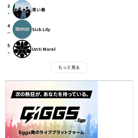
3
青い春
arrow_drop_up
4
Sick Lily
check_indeterminate_small
5
Unti Morel
arrow_drop_up
もっと見る