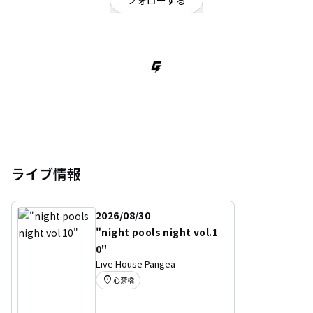
フォローする
京都府
ロック
/
オルタナティブ
/
ブラックミュージック
ライブ情報
2026/08/30
"night pools night vol.1
0"
Live House Pangea
location_on
心斎橋