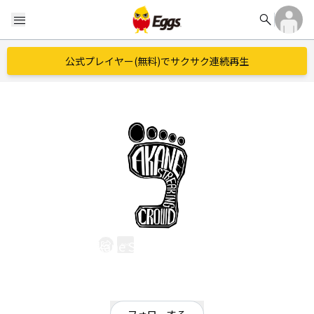
search
menu
公式プレイヤー(無料)でサクサク連続再生
Akane Streaking Crowd
EggsID：
AkaneStreakingCrowd
15
フォロワー