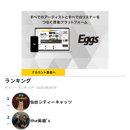
ランキング
デイリーランキング・
2026/08/06
付
1
仙台シティーキャッツ
check_indeterminate_small
2
the奥歯's
check_indeterminate_small