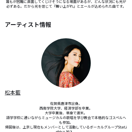
誰もが困難に直面してくじけそうになる場面があるが、どんな状況にも光が
必ずある。だから光を信じて『舞い上がれ』とエールが込められた曲です。
アーティスト情報
松本藍
佐賀県唐津市出身。

西南学院大学、経済学部を卒業。

大学卒業後、単身で渡米。

語学学校に通いながらミュージカルの歌唱を学び教会で本格的なゴスペルへ
も参加。

帰国後は、上京し現在もメンバーとして活動しているボーカルグループStarLi
ghtsへ加入。
