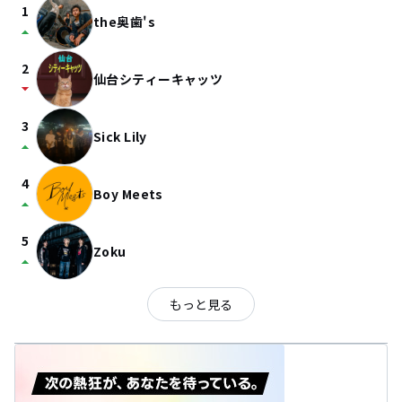
1
the奥歯's
arrow_drop_up
2
仙台シティーキャッツ
arrow_drop_down
3
Sick Lily
arrow_drop_up
4
Boy Meets
arrow_drop_up
5
Zoku
arrow_drop_up
もっと見る