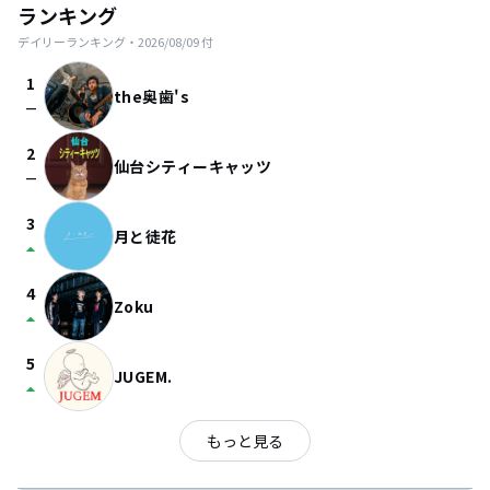
ランキング
デイリーランキング・
2026/08/09
付
1
the奥歯's
check_indeterminate_small
2
仙台シティーキャッツ
check_indeterminate_small
3
月と徒花
arrow_drop_up
4
Zoku
arrow_drop_up
5
JUGEM.
arrow_drop_up
もっと見る