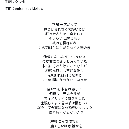
作詞：
クワタ
作曲：
Automatic Mellow
正解 一度だって

見つけられなくて終いには

狂ったふりをし楽をして

そうかい 世界はもう

終わる模様だね

この雨は生にしがみつく人達の涙

他愛もないさ 何でもないさ

今更君に会おうと思っていた

本当にそれだけのことなんだ

純粋な思いも不純な愛も

元を辿れば同じなのに

いつの間にか分かれていった

痛いから本音は隠して

何時も世界はそうだ

マイノリティに針を刺した

主張してます言い草は積もって

燃やして火事になって終いましょう

二度と灰にならないよう

解説 こんな僕でも

一度くらいはさ 誰かを
