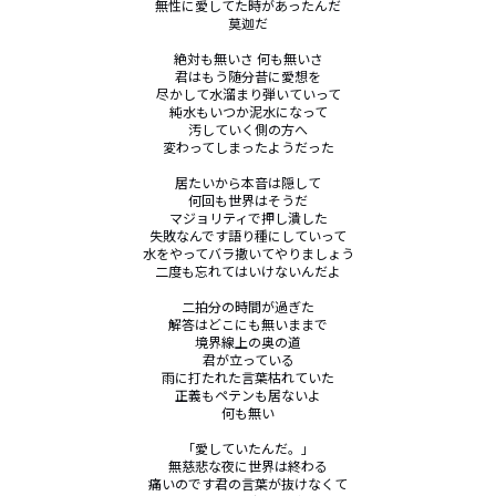
無性に愛してた時があったんだ

莫迦だ

絶対も無いさ 何も無いさ

君はもう随分昔に愛想を

尽かして水溜まり弾いていって

純水もいつか泥水になって

汚していく側の方へ

変わってしまったようだった

居たいから本音は隠して

何回も世界はそうだ

マジョリティで押し潰した

失敗なんです語り種にしていって

水をやってバラ撒いてやりましょう

二度も忘れてはいけないんだよ

二拍分の時間が過ぎた

解答はどこにも無いままで

境界線上の奥の道

君が立っている

雨に打たれた言葉枯れていた

正義もペテンも居ないよ

何も無い

「愛していたんだ。」

無慈悲な夜に世界は終わる

痛いのです君の言葉が抜けなくて
