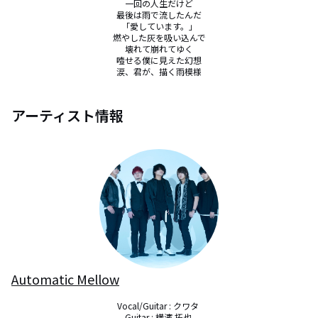
一回の人生だけど

最後は雨で流したんだ

「愛しています。」

燃やした灰を吸い込んで

壊れて崩れてゆく

噎せる僕に見えた幻想

涙、君が、描く雨模様
アーティスト情報
Automatic Mellow
Vocal/Guitar : クワタ 

Guitar : 横濱 拓也 
