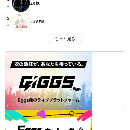
Zoku
arrow_drop_up
5
JUGEM.
arrow_drop_up
もっと見る