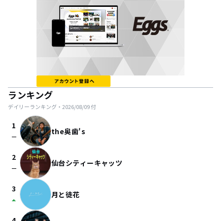
ランキング
デイリーランキング・
2026/08/09
付
1
the奥歯's
check_indeterminate_small
2
仙台シティーキャッツ
check_indeterminate_small
3
月と徒花
arrow_drop_up
4