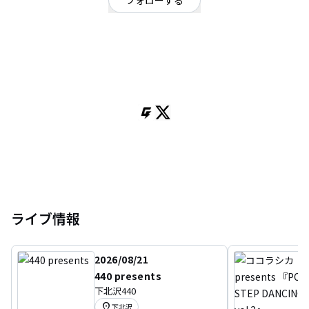
フォローする
長崎県
シンガーソングライター
/
ポップ
OFFICIAL WEBSITE
ソロです。ライブにおいで。
【問い合わせ】
ayllton.info@gmail.com
ライブ情報
2026/08/21
440 presents
下北沢440
location_on
下北沢