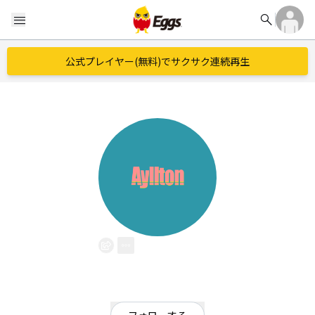
search
menu
公式プレイヤー(無料)でサクサク連続再生
Ayllton
EggsID：
Ay11ton
9
フォロワー