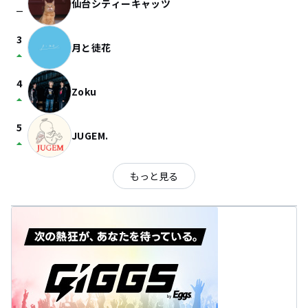
仙台シティーキャッツ
check_indeterminate_small
3
月と徒花
arrow_drop_up
4
Zoku
arrow_drop_up
5
JUGEM.
arrow_drop_up
もっと見る