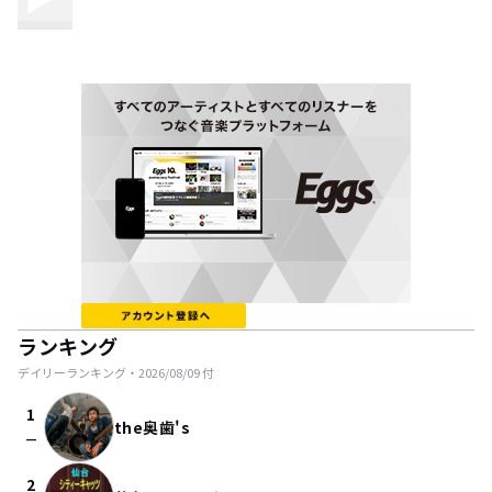
ランキング
デイリーランキング・
2026/08/09
付
1
the奥歯's
check_indeterminate_small
2