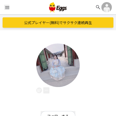
search
menu
公式プレイヤー(無料)でサクサク連続再生
あやか
EggsID：
Ayaka1412
0
フォロワー