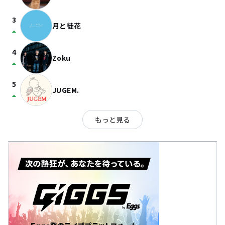
3
月と徒花
arrow_drop_up
4
Zoku
arrow_drop_up
5
JUGEM.
arrow_drop_up
もっと見る