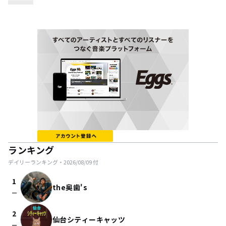
ランキング
デイリーランキング・
2026/08/09
付
1
the奥歯's
check_indeterminate_small
2
仙台シティーキャッツ
check_indeterminate_small