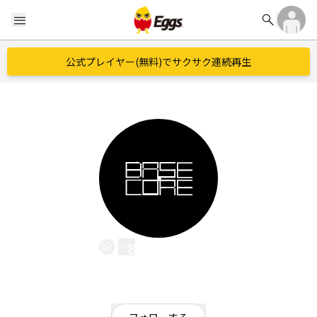
search
menu
公式プレイヤー(無料)でサクサク連続再生
BASECORE
EggsID：
BASECORE_beat
0
フォロワー