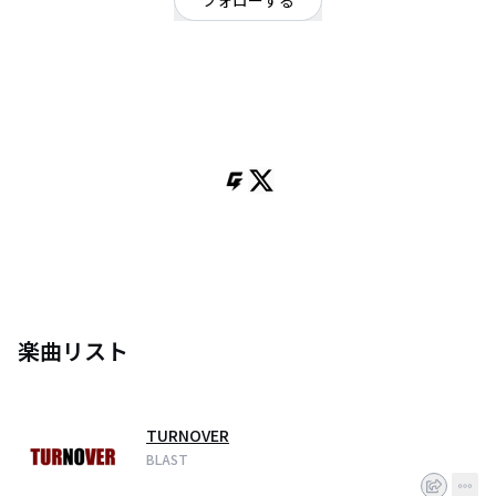
フォローする
東京都
ロック
/
ポップ
/
アイドル
OFFICIAL WEBSITE
2022年10月結成の3人組ガールズグループ。
増渕凪沙・佐藤妃実佳・石川菜音葉が在籍。
ロックな楽曲を力強く歌い切る。
楽曲リスト
TURNOVER
BLAST