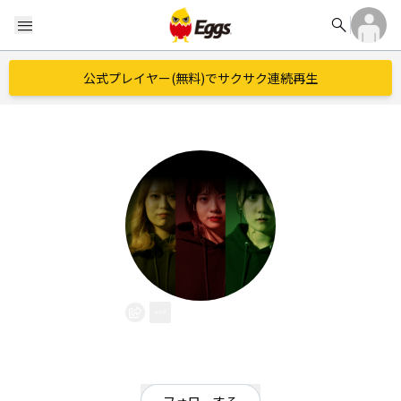
search
menu
公式プレイヤー(無料)でサクサク連続再生
BLAST
EggsID：
BLAST_SUGALESS
11
フォロワー