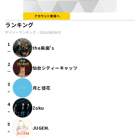
ランキング
デイリーランキング・
2026/08/09
付
1
the奥歯's
check_indeterminate_small
2
仙台シティーキャッツ
check_indeterminate_small
3
月と徒花
arrow_drop_up
4
Zoku
arrow_drop_up
5
JUGEM.
arrow_drop_up