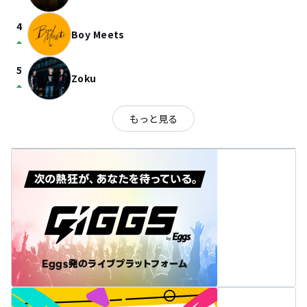
4
Boy Meets
arrow_drop_up
5
Zoku
arrow_drop_up
もっと見る