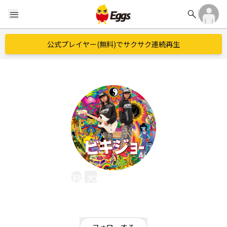
search
menu
公式プレイヤー(無料)でサクサク連続再生
BIKI & JOE （ビキジョー）
EggsID：
BikiJoe
29
フォロワー