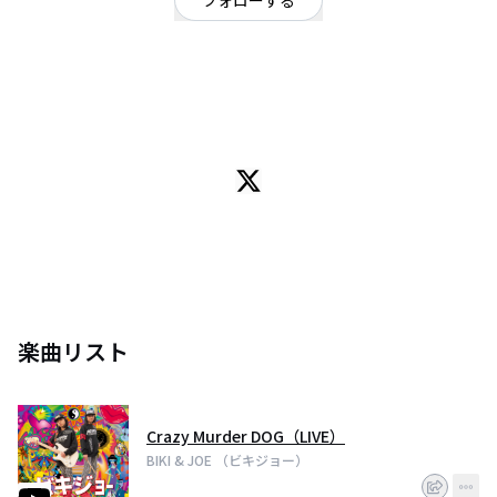
フォローする
埼玉県
ロック
/
ハードロック・ヘビーメタル
OFFICIAL WEBSITE
14才のBIKI と 11才のJOE のライブが大好きな 兄弟 HARD ROCK UNIT
同期音源を駆使し 埼玉・都内でライブ活動中！
楽曲リスト
Crazy Murder DOG（LIVE）
BIKI & JOE （ビキジョー）