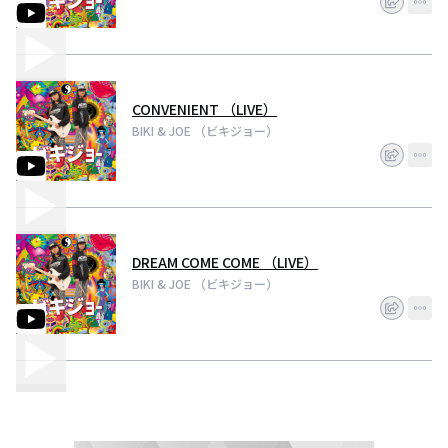
CONVENIENT （LIVE）
BIKI & JOE （ビキジョー）
DREAM COME COME （LIVE）
BIKI & JOE （ビキジョー）