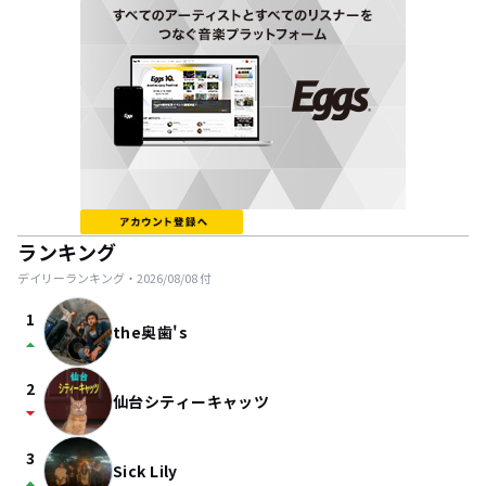
ランキング
デイリーランキング・
2026/08/08
付
1
the奥歯's
arrow_drop_up
2
仙台シティーキャッツ
arrow_drop_down
3
Sick Lily
arrow_drop_up