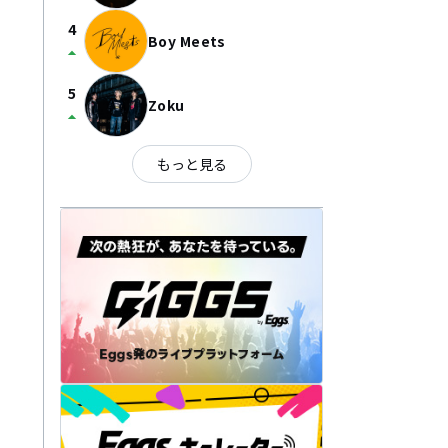
4
Boy Meets
arrow_drop_up
5
Zoku
arrow_drop_up
もっと見る