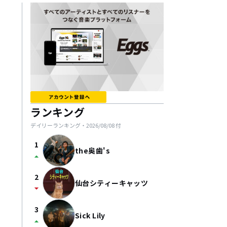
ランキング
デイリーランキング・
2026/08/08
付
1
the奥歯's
arrow_drop_up
2
仙台シティーキャッツ
arrow_drop_down
3
Sick Lily
arrow_drop_up