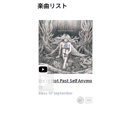
楽曲リスト
We're Not Past Self Anymo
re
Bless Of September