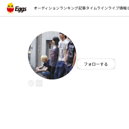
オーディション
ランキング
記事
タイムライン
ライブ情報
open_
Bless Of Septem
EggsID：
BlessOfSeptember
31
フォロワー
フォローする
北海道
札幌を拠点に活動してる女ボーカ
ボーカルAiはオーストラリアか
メンバー平均年齢19歳ながらも、
活動の幅は札幌から世界まで意識
常にメッセージ性の強い楽曲を意
音源を聞いて少しでも興味を持った