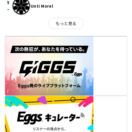
5
Unti Morel
arrow_drop_up
もっと見る