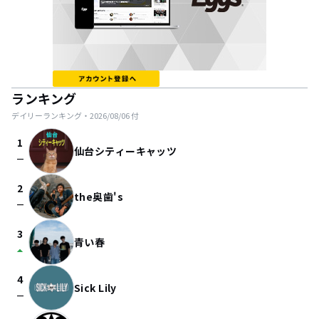
ランキング
デイリーランキング・
2026/08/06
付
1
仙台シティーキャッツ
check_indeterminate_small
2
the奥歯's
check_indeterminate_small
3
青い春
arrow_drop_up
4
Sick Lily
check_indeterminate_small