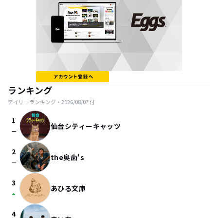
ランキング
デイリーランキング・
2026/08/07
付
1
仙台シティーキャッツ
check_indeterminate_small
2
the奥歯's
check_indeterminate_small
3
あひる文庫
arrow_drop_up
4