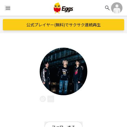
search
menu
公式プレイヤー(無料)でサクサク連続再生
Zoku
EggsID：
Zoku
100
フォロワー