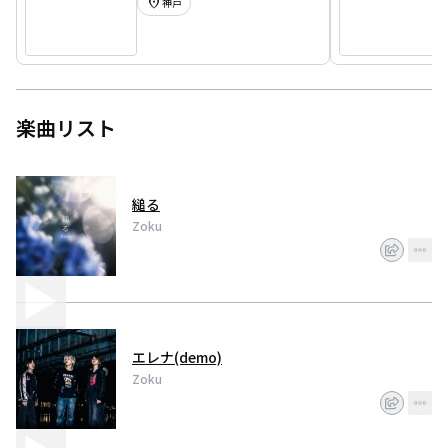
location_on
神戸
楽曲リスト
縋る
Zoku
エレナ(demo)
Zoku