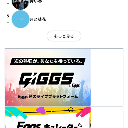
青い春
arrow_drop_down
5
月と徒花
arrow_drop_up
もっと見る