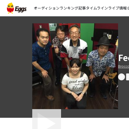
オーディション
ランキング
記事
タイムライン
ライブ情報
open_
Fe
Brocc