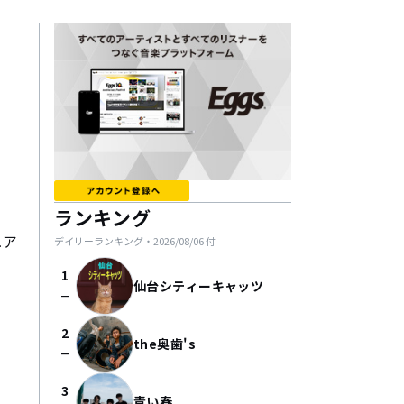
ランキング
ュア
デイリーランキング・
2026/08/06
付
1
仙台シティーキャッツ
check_indeterminate_small
2
the奥歯's
check_indeterminate_small
3
青い春