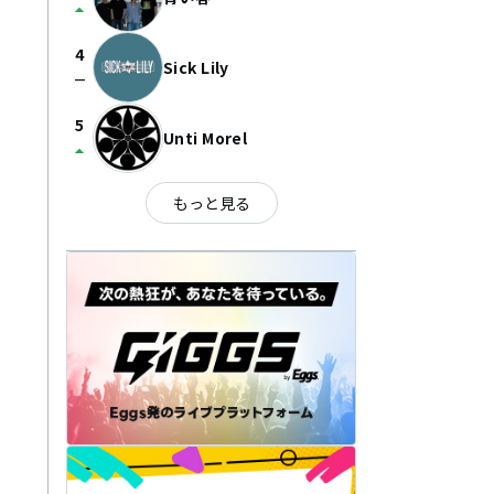
arrow_drop_up
4
Sick Lily
check_indeterminate_small
5
Unti Morel
arrow_drop_up
もっと見る