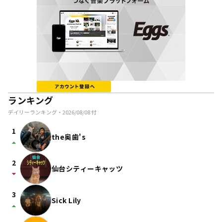
ランキング
デイリーランキング・
2026/08/08
付
1
the奥歯's
arrow_drop_up
2
仙台シティーキャッツ
arrow_drop_down
3
Sick Lily
arrow_drop_up