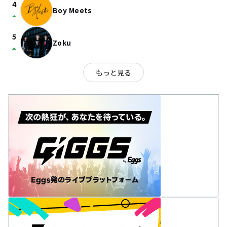
4
Boy Meets
arrow_drop_up
5
Zoku
arrow_drop_up
もっと見る