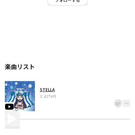
フォローする
Cold Retriever Ba. ビレバンの人 ピンクマッシュ 人覚えられない病 ドL 名前
がとよゆき。苗字で「とよさん」は認めません。
楽曲リスト
STELLA
とよ(ToY)