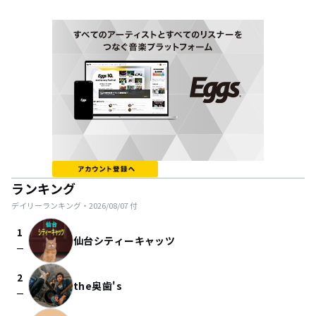
ランキング
デイリーランキング・
2026/08/07
付
1
仙台シティーキャッツ
check_indeterminate_small
2
the奥歯's
check_indeterminate_small