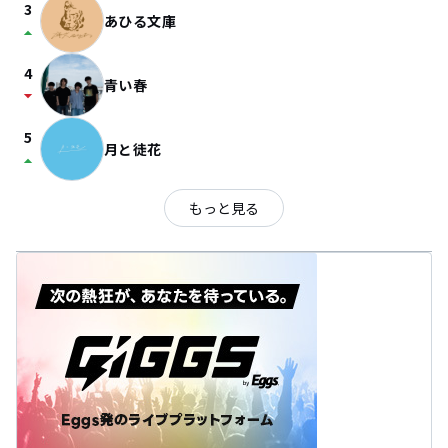
3
あひる文庫
arrow_drop_up
4
青い春
arrow_drop_down
5
月と徒花
arrow_drop_up
もっと見る