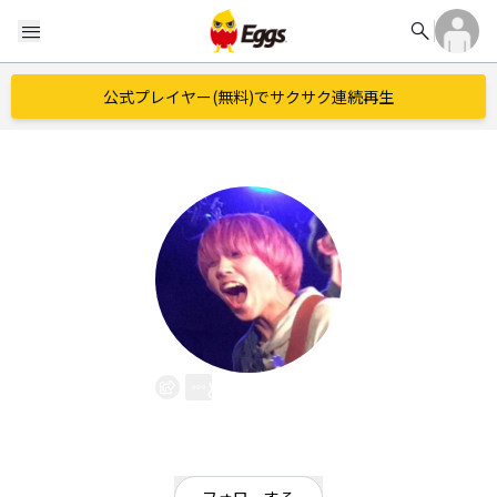
search
menu
公式プレイヤー(無料)でサクサク連続再生
とよ(ToY)
EggsID：
CR_toyo
10
フォロワー