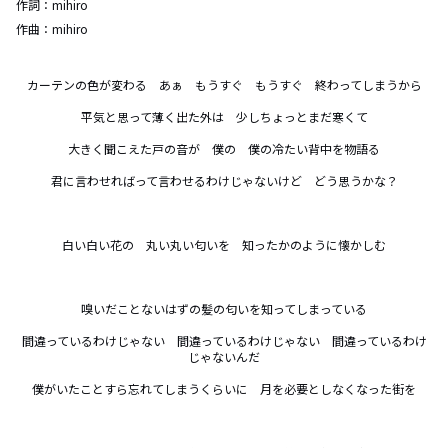
作詞：
mihiro
作曲：
mihiro
カーテンの色が変わる　あぁ　もうすぐ　もうすぐ　終わってしまうから

平気と思って薄く出た外は　少しちょっとまだ寒くて

大きく聞こえた戸の音が　僕の　僕の冷たい背中を物語る

君に言わせればって言わせるわけじゃないけど　どう思うかな？

白い白い花の　丸い丸い匂いを　知ったかのように懐かしむ

嗅いだことないはずの髪の匂いを知ってしまっている

間違っているわけじゃない　間違っているわけじゃない　間違っているわけ
じゃないんだ

僕がいたことすら忘れてしまうくらいに　月を必要としなくなった街を
