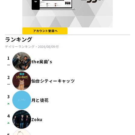
ランキング
デイリーランキング・
2026/08/09
付
1
the奥歯's
check_indeterminate_small
2
仙台シティーキャッツ
check_indeterminate_small
3
月と徒花
arrow_drop_up
4
Zoku
arrow_drop_up