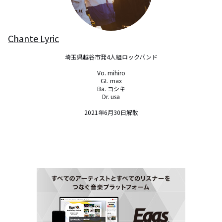
Chante Lyric
埼玉県越谷市発4人組ロックバンド

Vo. mihiro

Gt. max

Ba. ヨシキ

Dr. usa

2021年6月30日解散