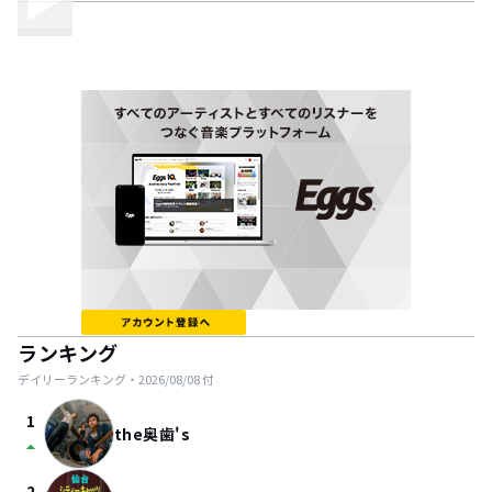
ランキング
デイリーランキング・
2026/08/08
付
1
the奥歯's
arrow_drop_up
2