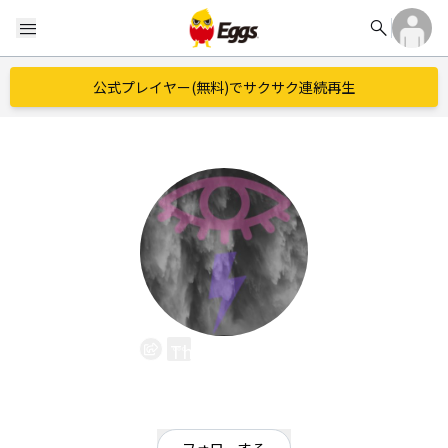
search
menu
公式プレイヤー(無料)でサクサク連続再生
TheQuebriks
EggsID：
ChaosAlterna
2
フォロワー