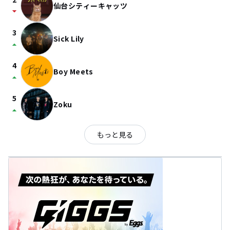
仙台シティーキャッツ
arrow_drop_down
3
Sick Lily
arrow_drop_up
4
Boy Meets
arrow_drop_up
5
Zoku
arrow_drop_up
もっと見る