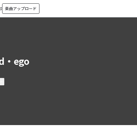
楽曲アップロード
in_new
ad・ego