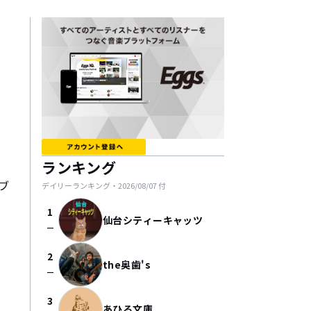
ランキング
ブ
デイリーランキング・
2026/08/07
付
1
仙台シティーキャッツ
check_indeterminate_small
2
the奥歯's
check_indeterminate_small
3
あひる文庫