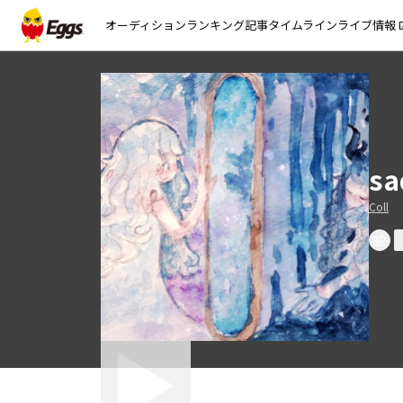
オーディション
ランキング
記事
タイムライン
ライブ情報
open_
s
Coll