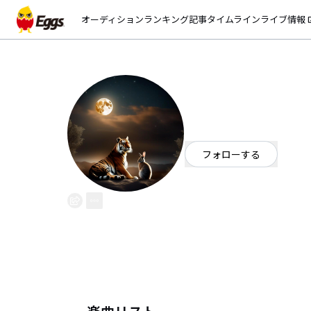
オーディション
ランキング
記事
タイムライン
ライブ情報
open_
Dijjan
EggsID：
DefeJanu
0
フォロワー
フォローする
神奈川県
ロック
/
ポップ
高校生シンガーソングライター