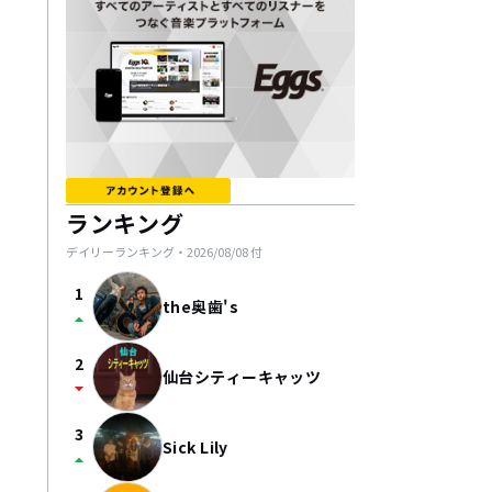
ランキング
デイリーランキング・
2026/08/08
付
1
the奥歯's
arrow_drop_up
2
仙台シティーキャッツ
arrow_drop_down
3
Sick Lily
arrow_drop_up