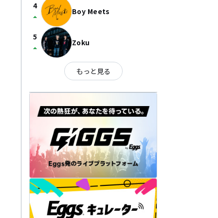
4
Boy Meets
arrow_drop_up
5
Zoku
arrow_drop_up
もっと見る