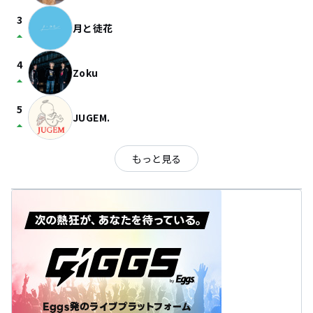
3
月と徒花
arrow_drop_up
4
Zoku
arrow_drop_up
5
JUGEM.
arrow_drop_up
もっと見る