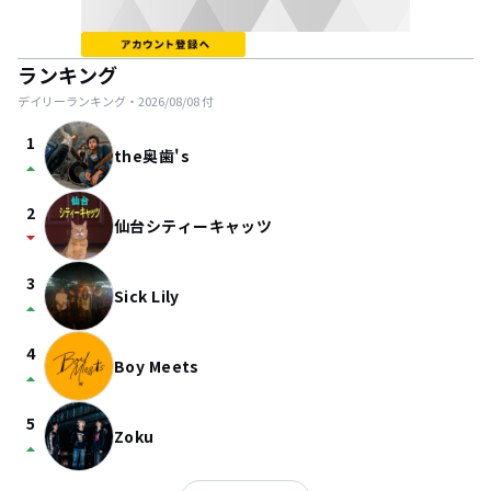
ランキング
デイリーランキング・
2026/08/08
付
1
the奥歯's
arrow_drop_up
2
仙台シティーキャッツ
arrow_drop_down
3
Sick Lily
arrow_drop_up
4
Boy Meets
arrow_drop_up
5
Zoku
arrow_drop_up