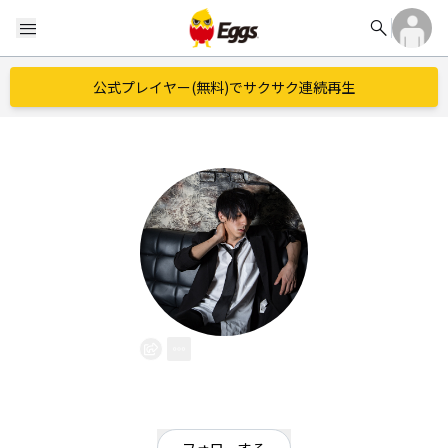
search
menu
公式プレイヤー(無料)でサクサク連続再生
優毅
EggsID：
DiaL_Gt120508
1
フォロワー