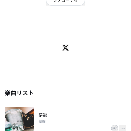
フォローする
埼玉県
ロック
/
ポップ
OFFICIAL WEBSITE
僕の音楽があなたの生活の片隅にありますように。
21歳 guitarist (作詞作曲 MIX mastering etc...)
所属のバンド:STAND BACK
現在、全て(作詞作曲からmasteringまで)一人で作成するプロジェクトをして
いる：1st release 「心移し」
音楽活動の他にもMODELSTYLEという雑誌掲載イベントに出ている
楽曲リスト
夢能
優毅