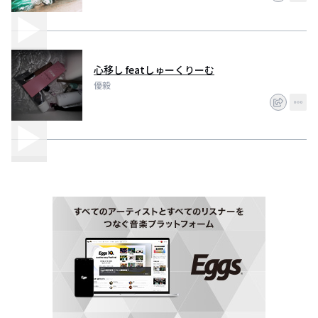
心移し featしゅーくりーむ
優毅