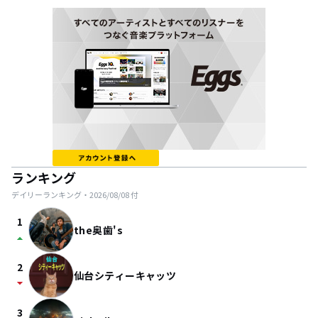
ランキング
デイリーランキング・
2026/08/08
付
1
the奥歯's
arrow_drop_up
2
仙台シティーキャッツ
arrow_drop_down
3