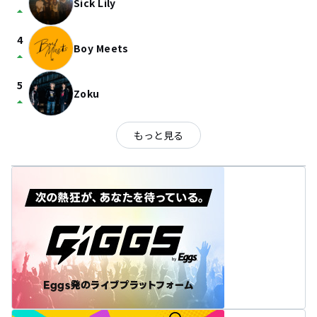
Sick Lily
arrow_drop_up
4
Boy Meets
arrow_drop_up
5
Zoku
arrow_drop_up
もっと見る