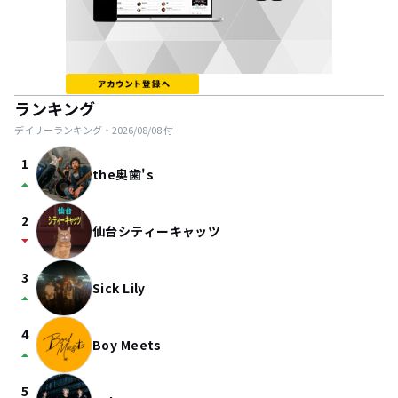
ランキング
デイリーランキング・
2026/08/08
付
1
the奥歯's
arrow_drop_up
2
仙台シティーキャッツ
arrow_drop_down
3
Sick Lily
arrow_drop_up
4
Boy Meets
arrow_drop_up
5