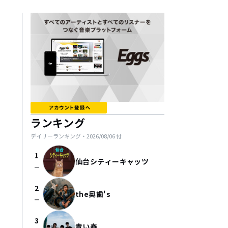
ランキング
デイリーランキング・
2026/08/06
付
1
仙台シティーキャッツ
check_indeterminate_small
2
the奥歯's
check_indeterminate_small
3
青い春