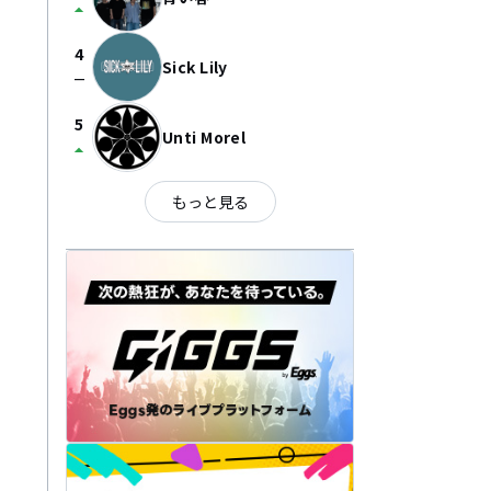
arrow_drop_up
4
Sick Lily
check_indeterminate_small
5
Unti Morel
arrow_drop_up
もっと見る