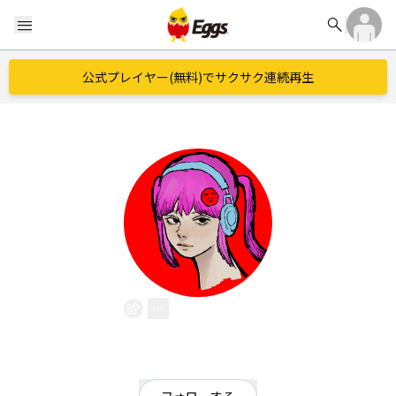
search
menu
公式プレイヤー(無料)でサクサク連続再生
終着点.
EggsID：
End_point_jp
2
フォロワー