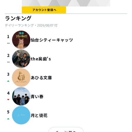
ランキング
デイリーランキング・
2026/08/07
付
1
仙台シティーキャッツ
check_indeterminate_small
2
the奥歯's
check_indeterminate_small
3
あひる文庫
arrow_drop_up
4
青い春
arrow_drop_down
5
月と徒花
arrow_drop_up