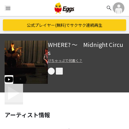
search
menu
公式プレイヤー(無料)でサクサク連続再生
WHERE? ～ Midnight Circu
s
けちゃっぷで何書く？
アーティスト情報