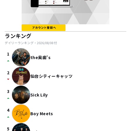
ランキング
デイリーランキング・
2026/08/08
付
1
the奥歯's
arrow_drop_up
2
仙台シティーキャッツ
arrow_drop_down
3
Sick Lily
arrow_drop_up
4
Boy Meets
arrow_drop_up
5