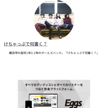
けちゃっぷで何書く？
横浜市の高校1年と2年のガールズバンド。「けちゃっぷで何書く？」